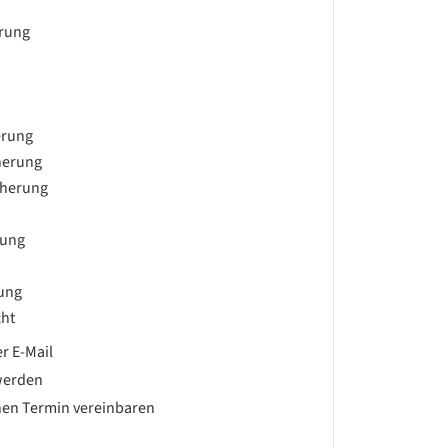
erung
erung
herung
cherung
rung
rung
ht
r E-Mail
werden
hen Termin vereinbaren